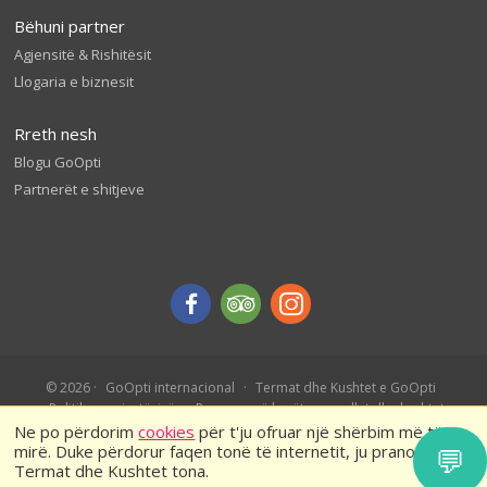
Bëhuni partner
Agjensitë & Rishitësit
Llogaria e biznesit
Rreth nesh
Blogu GoOpti
Partnerët e shitjeve
© 2026
GoOpti internacional
Termat dhe Kushtet e GoOpti
Politika e privatësisë
Rezervo më herët – rregullat dhe kushtet
Ne po përdorim
cookies
për t'ju ofruar një shërbim më të
mirë. Duke përdorur faqen tonë të internetit, ju pranoni
💬
Termat dhe Kushtet tona.