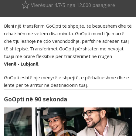
Vlerësuar 4.7/5 nga 12.000 pasagjerë
Bleni një transferim GoOpti të shpejtë, të besueshëm dhe të
rehatshëm në vetëm disa minuta. GoOpti mund t'ju marrë
dhe t'ju lëshojë në çdo vendndodhje, përfshirë adresën tuaj
të shtëpisë. Transferimet GoOpti përshtaten me nevojat
tuaja me orare fleksibile për transferimet në rrugën
Vienë - Lubjanë
.
GoOpti është një mënyrë e shpejtë, e përballueshme dhe e
lehtë për të arritur në destinacionin tuaj.
GoOpti në 90 sekonda