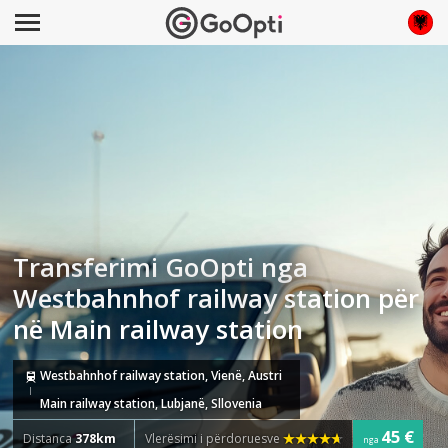
Transferimi GoOpti nga
Westbahnhof railway station për
në Main railway station
Westbahnhof railway station, Vienë, Austri
Main railway station, Lubjanë, Sllovenia
45 €
Distanca
378km
Vlerësimi i përdoruesve
nga