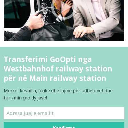
Transferimi GoOpti nga
Westbahnhof railway station
për në Main railway station
Merrni këshilla, truke dhe lajme për udhëtimet dhe
turizmin çdo dy javë!
Konfirmo