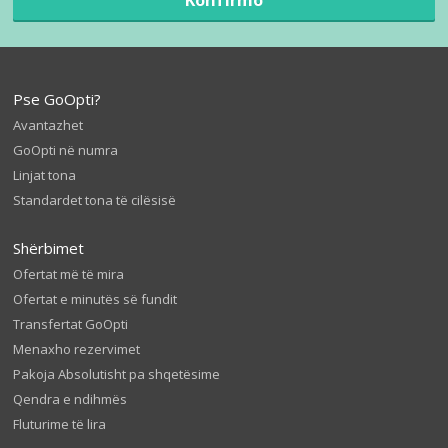
Pse GoOpti?
Avantazhet
GoOpti në numra
Linjat tona
Standardet tona të cilësisë
Shërbimet
Ofertat më të mira
Ofertat e minutës së fundit
Transfertat GoOpti
Menaxho rezervimet
Pakoja Absolutisht pa shqetësime
Qendra e ndihmës
Fluturime të lira