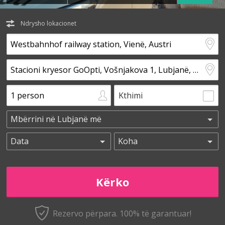
Ndrysho lokacionet
Kthimi
Rezervo përpara. 100% të garantuar!