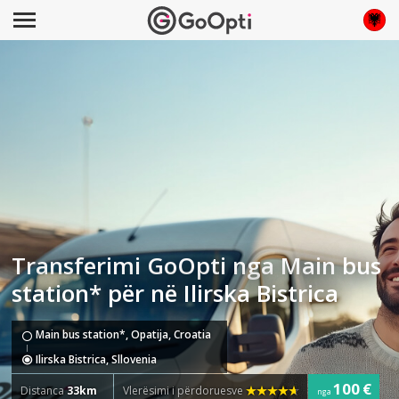
Transferimi GoOpti nga Main bus
station* për në Ilirska Bistrica
Main bus station*, Opatija, Croatia
Ilirska Bistrica, Sllovenia
100 €
Distanca
33km
Vlerësimi i përdoruesve
nga