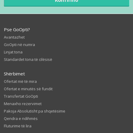
Pse GoOpti?
Avantazhet
GoOpti në numra
Linjat tona
Standardet tona të cilësisë
Shërbimet
Ofertat më të mira
Ofertat e minutës së fundit
Transfertat GoOpti
Menaxho rezervimet
Pakoja Absolutisht pa shqetësime
Qendra e ndihmës
Fluturime të lira