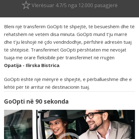
Vlerësuar 4.7/5 nga 12.000 pasagjerë
Bleni një transferim GoOpti të shpejtë, të besueshëm dhe të
rehatshëm në vetëm disa minuta. GoOpti mund t'ju marrë
dhe t'ju lëshojë në çdo vendndodhje, përfshirë adresën tuaj
të shtëpisë. Transferimet GoOpti përshtaten me nevojat
tuaja me orare fleksibile për transferimet në rrugën
Opatija - Ilirska Bistrica
.
GoOpti është një mënyrë e shpejtë, e përballueshme dhe e
lehtë për të arritur në destinacionin tuaj.
GoOpti në 90 sekonda