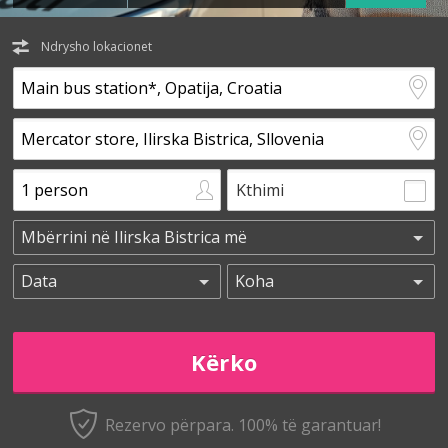
Ndrysho lokacionet
Kthimi
Rezervo përpara. 100% të garantuar!