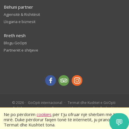
Bëhuni partner
Agjensitë & Rishitësit
Llogaria e biznesit
Rreth nesh
Blogu GoOpti
Partnerët e shitjeve
© 2026
GoOpti internacional
Termat dhe Kushtet e GoOpti
Politika e privatësisë
Rezervo më herët – rregullat dhe kushtet
Ne po përdorim
cookies
për t'ju ofruar një shërbim më të
mirë. Duke përdorur faqen tonë të internetit, ju pranoni
💬
Termat dhe Kushtet tona.