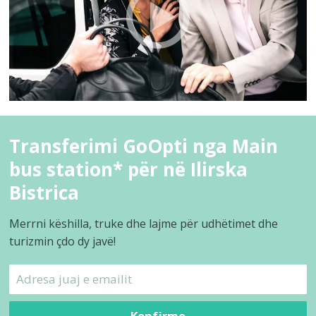
Transferimi GoOpti nga Main
bus station* për në Ilirska
Bistrica
Merrni këshilla, truke dhe lajme për udhëtimet dhe
turizmin çdo dy javë!
Konfirmo