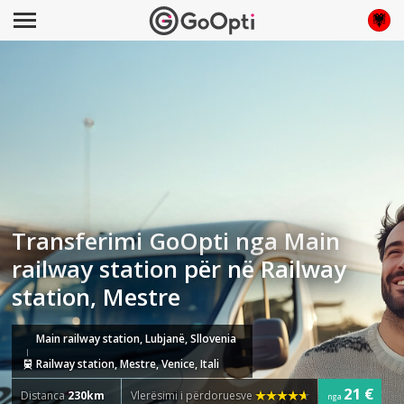
Transferimi GoOpti nga Main
railway station për në Railway
station, Mestre
Main railway station, Lubjanë, Sllovenia
Railway station, Mestre, Venice, Itali
21 €
Distanca
230km
Vlerësimi i përdoruesve
nga