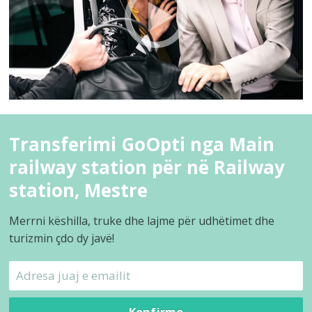
Transferimi GoOpti nga Main
railway station për në Railway
station, Mestre
Merrni këshilla, truke dhe lajme për udhëtimet dhe
turizmin çdo dy javë!
Konfirmo