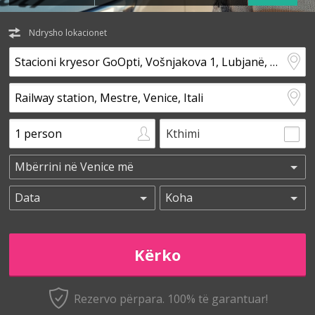
Ndrysho lokacionet
Kthimi
Rezervo përpara. 100% të garantuar!