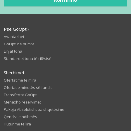
Pse GoOpti?
Avantazhet
GoOpti në numra
Linjat tona
Standardet tona të cilësisë
Shërbimet
Ofertat më të mira
Ofertat e minutës së fundit
Transfertat GoOpti
Menaxho rezervimet
Pakoja Absolutisht pa shqetësime
Qendra e ndihmës
Fluturime të lira