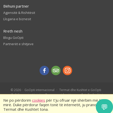
Bëhuni partner
Agjensitë & Rishitësit
Llogaria e biznesit
Rreth nesh
Blogu GoOpti
Partnerët e shitjeve
© 2026
GoOpti internacional
Termat dhe Kushtet e GoOpti
Politika e privatësisë
Rezervo më herët – rregullat dhe kushtet
Ne po përdorim
cookies
për t'ju ofruar një shërbim më të
mirë. Duke përdorur faqen tonë të internetit, ju pranoni
💬
Termat dhe Kushtet tona.