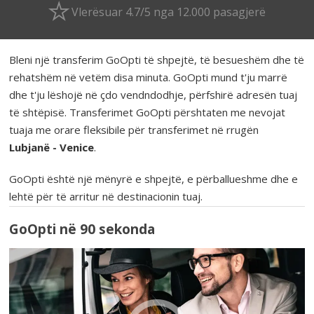
Vlerësuar 4.7/5 nga 12.000 pasagjerë
Bleni një transferim GoOpti të shpejtë, të besueshëm dhe të
rehatshëm në vetëm disa minuta. GoOpti mund t'ju marrë
dhe t'ju lëshojë në çdo vendndodhje, përfshirë adresën tuaj
të shtëpisë. Transferimet GoOpti përshtaten me nevojat
tuaja me orare fleksibile për transferimet në rrugën
Lubjanë - Venice
.
GoOpti është një mënyrë e shpejtë, e përballueshme dhe e
lehtë për të arritur në destinacionin tuaj.
GoOpti në 90 sekonda