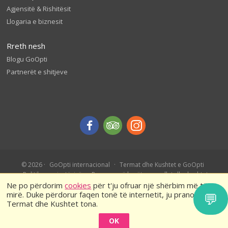
Agjensitë & Rishitësit
Llogaria e biznesit
Rreth nesh
Blogu GoOpti
Partnerët e shitjeve
© 2026
GoOpti internacional
Termat dhe Kushtet e GoOpti
Politika e privatësisë
Rezervo më herët – rregullat dhe kushtet
Ne po përdorim
cookies
për t'ju ofruar një shërbim më të
mirë. Duke përdorur faqen tonë të internetit, ju pranoni
💬
Termat dhe Kushtet tona.
OK