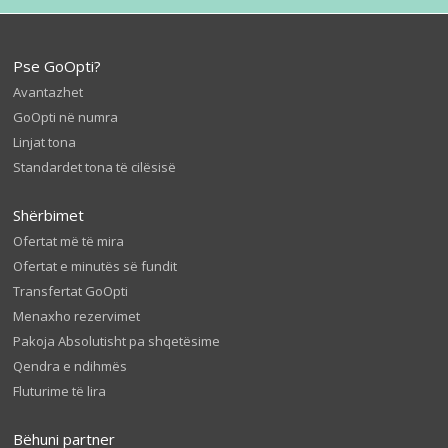
Pse GoOpti?
Avantazhet
GoOpti në numra
Linjat tona
Standardet tona të cilësisë
Shërbimet
Ofertat më të mira
Ofertat e minutës së fundit
Transfertat GoOpti
Menaxho rezervimet
Pakoja Absolutisht pa shqetësime
Qendra e ndihmës
Fluturime të lira
Bëhuni partner