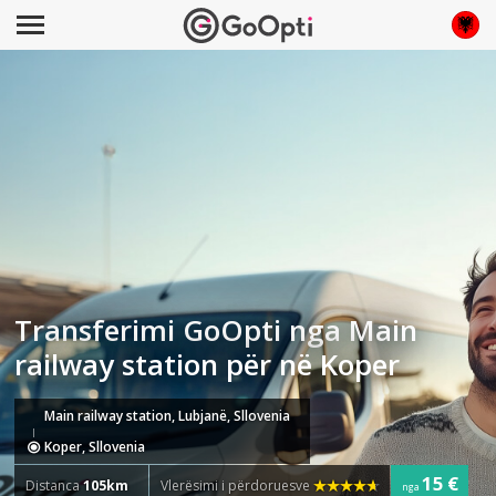
Transferimi GoOpti nga Main
railway station për në Koper
Main railway station, Lubjanë, Sllovenia
Koper, Sllovenia
15 €
Distanca
105km
Vlerësimi i përdoruesve
nga