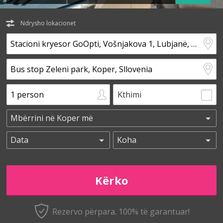
Ndrysho lokacionet
Kthimi
Rezervo përpara. 100% të garantuar!