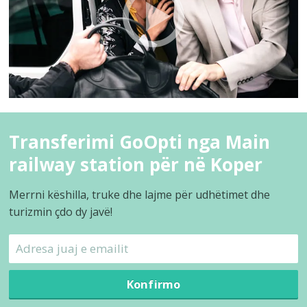
Transferimi GoOpti nga Main
railway station për në Koper
Merrni këshilla, truke dhe lajme për udhëtimet dhe
turizmin çdo dy javë!
Konfirmo