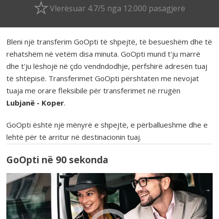
Vlerësuar 4.7/5 nga 12.000 pasagjerë
Bleni një transferim GoOpti të shpejtë, të besueshëm dhe të
rehatshëm në vetëm disa minuta. GoOpti mund t'ju marrë
dhe t'ju lëshojë në çdo vendndodhje, përfshirë adresën tuaj
të shtëpisë. Transferimet GoOpti përshtaten me nevojat
tuaja me orare fleksibile për transferimet në rrugën
Lubjanë - Koper
.
GoOpti është një mënyrë e shpejtë, e përballueshme dhe e
lehtë për të arritur në destinacionin tuaj.
GoOpti në 90 sekonda