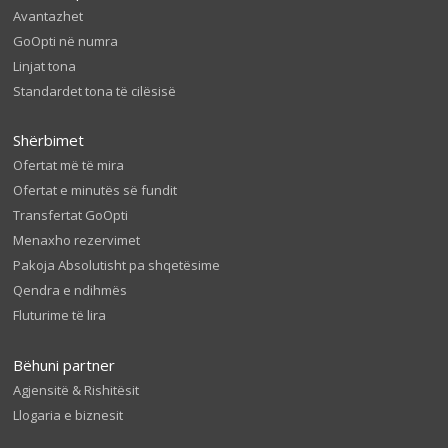
Avantazhet
GoOpti në numra
Linjat tona
Standardet tona të cilësisë
Shërbimet
Ofertat më të mira
Ofertat e minutës së fundit
Transfertat GoOpti
Menaxho rezervimet
Pakoja Absolutisht pa shqetësime
Qendra e ndihmës
Fluturime të lira
Bëhuni partner
Agjensitë & Rishitësit
Llogaria e biznesit