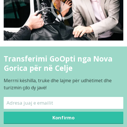
Transferimi GoOpti nga Nova
Gorica për në Celje
Merrni këshilla, truke dhe lajme për udhëtimet dhe
turizmin çdo dy javë!
Konfirmo