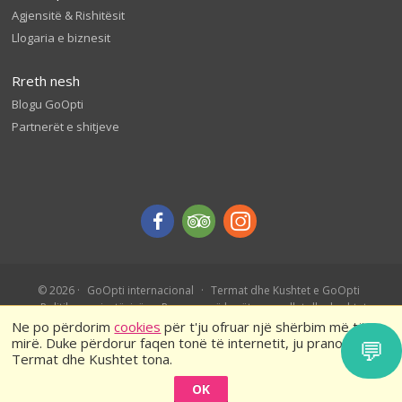
Agjensitë & Rishitësit
Llogaria e biznesit
Rreth nesh
Blogu GoOpti
Partnerët e shitjeve
© 2026
GoOpti internacional
Termat dhe Kushtet e GoOpti
Politika e privatësisë
Rezervo më herët – rregullat dhe kushtet
Ne po përdorim
cookies
për t'ju ofruar një shërbim më të
mirë. Duke përdorur faqen tonë të internetit, ju pranoni
💬
Termat dhe Kushtet tona.
OK