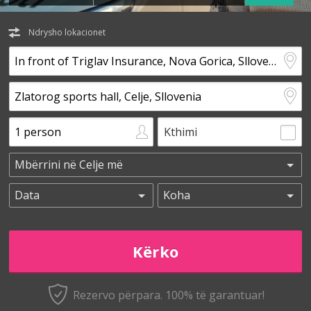
Ndrysho lokacionet
Kthimi
Rezervo përpara. 100% të garantuar!