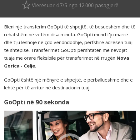
Vlerësuar 4.7/5 nga 12.000 pasagjerë
Bleni një transferim GoOpti të shpejtë, të besueshëm dhe të
rehatshëm në vetëm disa minuta. GoOpti mund t'ju marrë
dhe t'ju lëshojë në çdo vendndodhje, përfshirë adresën tuaj
të shtëpisë. Transferimet GoOpti përshtaten me nevojat
tuaja me orare fleksibile për transferimet në rrugën
Nova
Gorica - Celje
.
GoOpti është një mënyrë e shpejtë, e përballueshme dhe e
lehtë për të arritur në destinacionin tuaj.
GoOpti në 90 sekonda