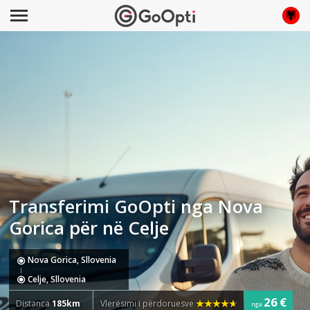
Transferimi GoOpti nga Nova
Gorica për në Celje
Nova Gorica, Sllovenia
Celje, Sllovenia
26 €
Distanca
185km
Vlerësimi i përdoruesve
nga