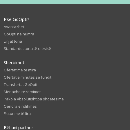
Pse GoOpti?
Avantazhet
GoOpti në numra
Linjat tona
Standardet tona të cilësisë
Shërbimet
Ofertat më të mira
Ofertat e minutës së fundit
Transfertat GoOpti
Menaxho rezervimet
Pakoja Absolutisht pa shqetësime
Qendra e ndihmës
Fluturime të lira
Bëhuni partner