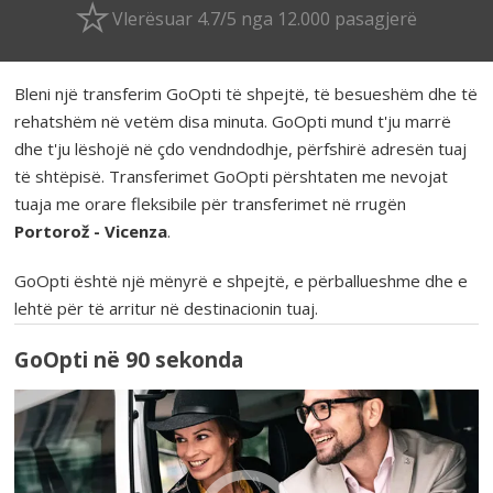
Vlerësuar 4.7/5 nga 12.000 pasagjerë
Bleni një transferim GoOpti të shpejtë, të besueshëm dhe të
rehatshëm në vetëm disa minuta. GoOpti mund t'ju marrë
dhe t'ju lëshojë në çdo vendndodhje, përfshirë adresën tuaj
të shtëpisë. Transferimet GoOpti përshtaten me nevojat
tuaja me orare fleksibile për transferimet në rrugën
Portorož - Vicenza
.
GoOpti është një mënyrë e shpejtë, e përballueshme dhe e
lehtë për të arritur në destinacionin tuaj.
GoOpti në 90 sekonda