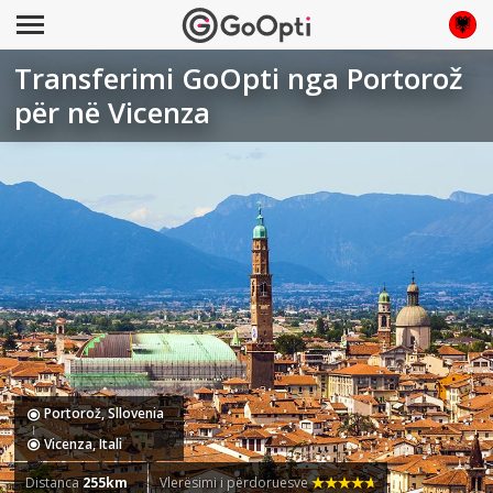
Transferimi GoOpti nga Portorož
për në Vicenza
Portorož, Sllovenia
Vicenza, Itali
Distanca
255km
Vlerësimi i përdoruesve