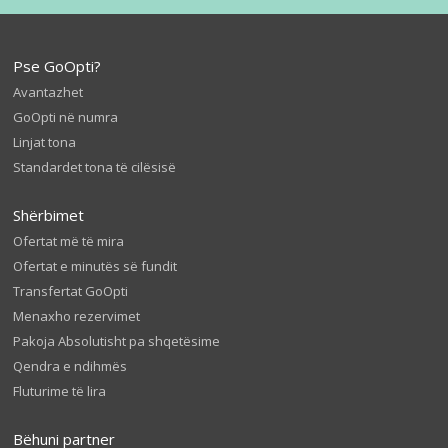
Pse GoOpti?
Avantazhet
GoOpti në numra
Linjat tona
Standardet tona të cilësisë
Shërbimet
Ofertat më të mira
Ofertat e minutës së fundit
Transfertat GoOpti
Menaxho rezervimet
Pakoja Absolutisht pa shqetësime
Qendra e ndihmës
Fluturime të lira
Bëhuni partner