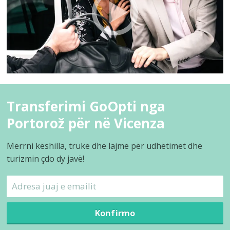
Transferimi GoOpti nga
Portorož për në Vicenza
Merrni këshilla, truke dhe lajme për udhëtimet dhe
turizmin çdo dy javë!
Konfirmo