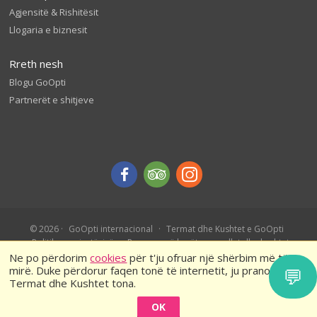
Agjensitë & Rishitësit
Llogaria e biznesit
Rreth nesh
Blogu GoOpti
Partnerët e shitjeve
© 2026
GoOpti internacional
Termat dhe Kushtet e GoOpti
Politika e privatësisë
Rezervo më herët – rregullat dhe kushtet
Ne po përdorim
cookies
për t'ju ofruar një shërbim më të
mirë. Duke përdorur faqen tonë të internetit, ju pranoni
💬
Termat dhe Kushtet tona.
OK