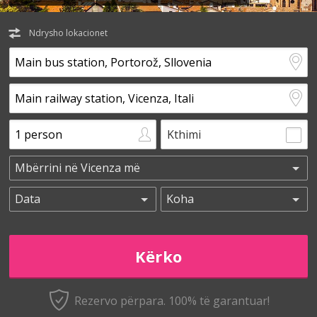
Ndrysho lokacionet
Kthimi
Rezervo përpara. 100% të garantuar!