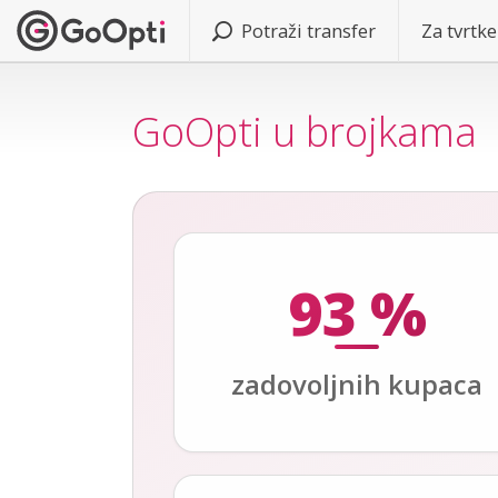
Potraži transfer
Za tvrtke
GoOpti u brojkama
93 %
zadovoljnih kupaca