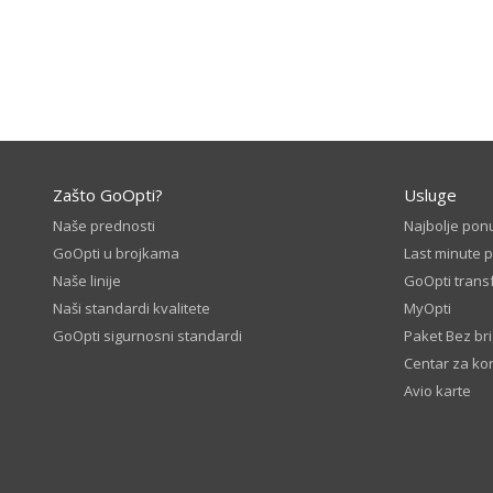
Zašto GoOpti?
Usluge
Naše prednosti
Najbolje pon
GoOpti u brojkama
Last minute 
Naše linije
GoOpti transf
Naši standardi kvalitete
MyOpti
GoOpti sigurnosni standardi
Paket Bez br
Centar za ko
Avio karte