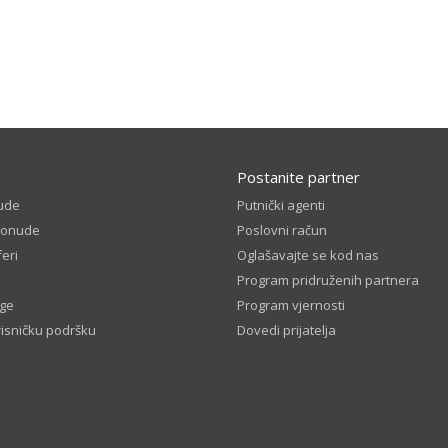
Postanite partner
ude
Putnički agenti
ponude
Poslovni račun
eri
Oglašavajte se kod nas
Program pridruženih partnera
ige
Program vjernosti
risničku podršku
Dovedi prijatelja