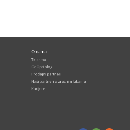
O nama
Tko smo
GoOpti blog
Prodajni partneri
Naši partneri u zračnim lukama
Karijere