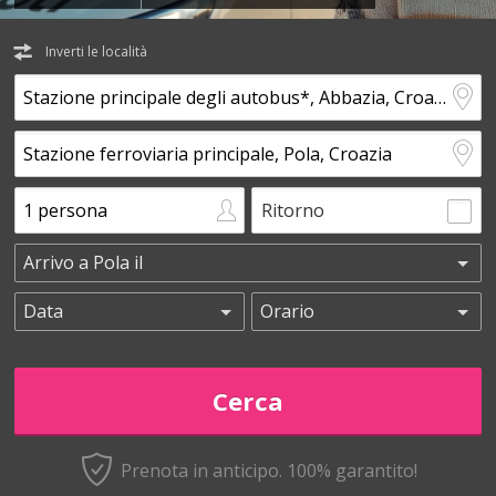
Inverti le località
Ritorno
Prenota in anticipo.
100% garantito!