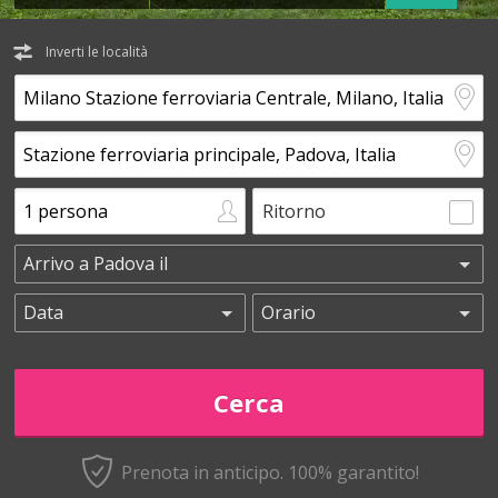
Inverti le località
Ritorno
Prenota in anticipo.
100% garantito!