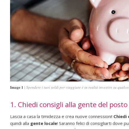
Image 1
Spendere i tuoi soldi per viaggiare è in realtà investire su qualc
1. Chiedi consigli alla gente del posto
Lascia a casa la timidezza e crea nuove connessioni!
Chiedi 
quindi alla
gente locale
! Saranno felici di consigliarti dove p