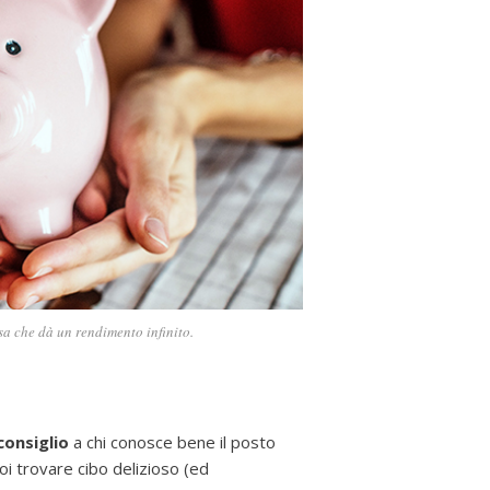
osa che dà un rendimento infinito.
consiglio
a chi conosce bene il posto
uoi trovare cibo delizioso (ed