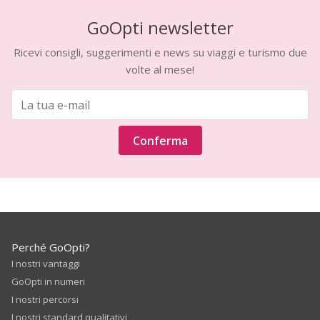
GoOpti newsletter
Ricevi consigli, suggerimenti e news su viaggi e turismo due
volte al mese!
Conferma
Perché GoOpti?
I nostri vantaggi
GoOpti in numeri
I nostri percorsi
I nostri standard qualitativi