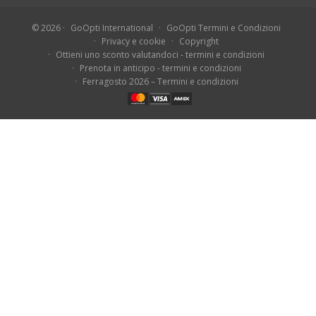
© 2026
GoOpti International
GoOpti Termini e Condizioni
Privacy e cookie
Copyright
Ottieni uno sconto valutandoci - termini e condizioni
Prenota in anticipo - termini e condizioni
Ferragosto 2026 – Termini e condizioni