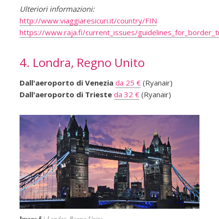
Ulteriori informazioni:
http://www.viaggiaresicuri.it/country/FIN
https://www.raja.fi/current_issues/guidelines_for_border_tr
4. Londra, Regno Unito
Dall'aeroporto di Venezia
da 25 €
(Ryanair)
Dall'aeroporto di Trieste
da 32 €
(Ryanair)
Image 5
Londra, Regno Unito