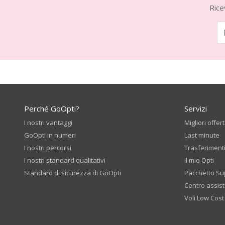
Rice
Perché GoOpti?
Servizi
I nostri vantaggi
Migliori offer
GoOpti in numeri
Last minute
I nostri percorsi
Trasferiment
I nostri standard qualitativi
Il mio Opti
Standard di sicurezza di GoOpti
Pacchetto Su
Centro assis
Voli Low Cost