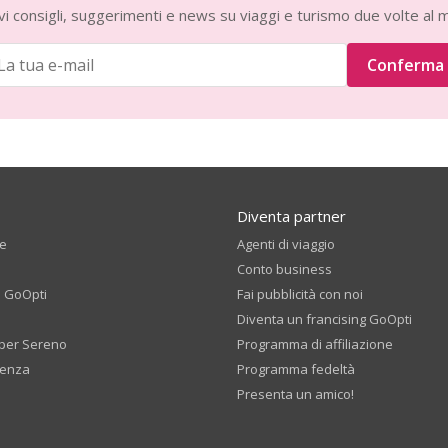
vi consigli, suggerimenti e news su viaggi e turismo due volte al 
Conferma
Diventa partner
te
Agenti di viaggio
Conto business
i GoOpti
Fai pubblicità con noi
Diventa un francising GoOpti
per Sereno
Programma di affiliazione
tenza
Programma fedeltà
Presenta un amico!