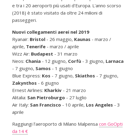
e tra i 20 aeroporti più usati d'Europa. L'anno scorso
(2018) è stato visitato da oltre 24 milioni di
passeggeri.
Nuovi collegamenti aerei nel 2019
Ryanair:
Bristol
- 26 maggio,
Kaunas
- marzo /
aprile,
Tenerife
- marzo / aprile
Wizz Air:
Budapest
- 31 marzo
Neos:
Chania
- 12 giugno,
Corfù
- 3 giugno,
Larnaca
- 7 giugno,
Samos
- 1 giugno
Blue Express:
Kos
- 7 giugno,
Skiathos
- 7 giugno,
Zakynthos
- 6 giugno
Ernest Airlines:
Kharkiv
- 21 marzo
Alitalia:
San Pietroburgo
- 27 luglio
Air Italy:
San Francisco
- 10 aprile,
Los Angeles
- 3
aprile
Raggiungi l’aeroporto di Milano Malpensa
con GoOpti
da 14 €