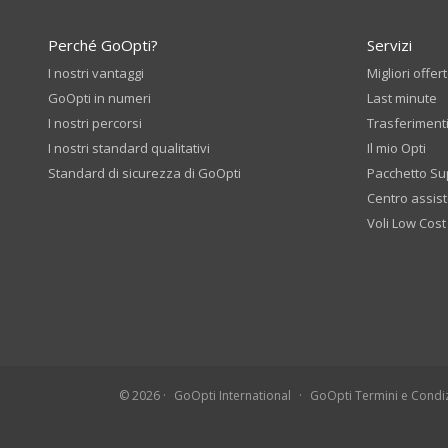
Perché GoOpti?
Servizi
I nostri vantaggi
Migliori offer
GoOpti in numeri
Last minute
I nostri percorsi
Trasferiment
I nostri standard qualitativi
Il mio Opti
Standard di sicurezza di GoOpti
Pacchetto Su
Centro assis
Voli Low Cost
© 2026
GoOpti International
GoOpti Termini e Condiz