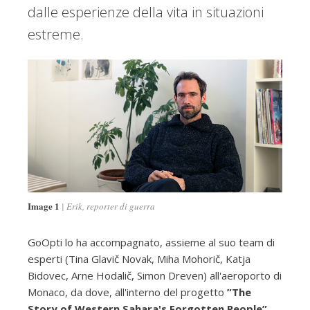
dalle esperienze della vita in situazioni
estreme.
Image 1
Erik, reporter di guerra
GoOpti lo ha accompagnato, assieme al suo team di
esperti (Tina Glavič Novak, Miha Mohorič, Katja
Bidovec, Arne Hodalič, Simon Dreven) all'aeroporto di
Monaco, da dove, all'interno del progetto
”The
Story of Western Sahara's Forgotten People”