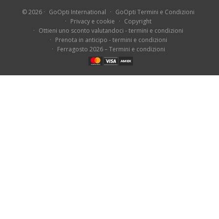
© 2026
GoOpti International
GoOpti Termini e Condizioni
Privacy e cookie
Copyright
Ottieni uno sconto valutandoci - termini e condizioni
Prenota in anticipo - termini e condizioni
Ferragosto 2026 – Termini e condizioni