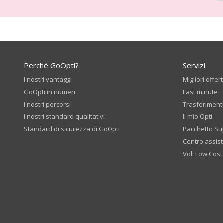
Perché GoOpti?
Servizi
I nostri vantaggi
Migliori offer
GoOpti in numeri
Last minute
I nostri percorsi
Trasferiment
I nostri standard qualitativi
Il mio Opti
Standard di sicurezza di GoOpti
Pacchetto Su
Centro assis
Voli Low Cost