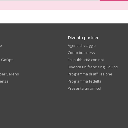
Diventa partner
te
Agenti di viaggio
Conto business
i GoOpti
Fai pubblicità con noi
Diventa un francising GoOpti
per Sereno
Programma di affiliazione
tenza
Programma fedeltà
Presenta un amico!