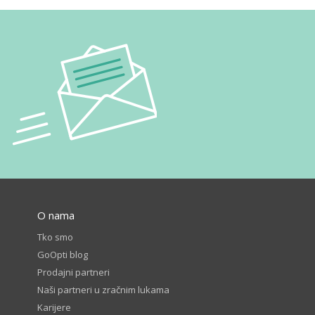
O nama
Tko smo
GoOpti blog
Prodajni partneri
Naši partneri u zračnim lukama
Karijere