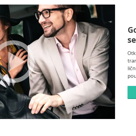
Go
s
Otk
tra
ličn
pou