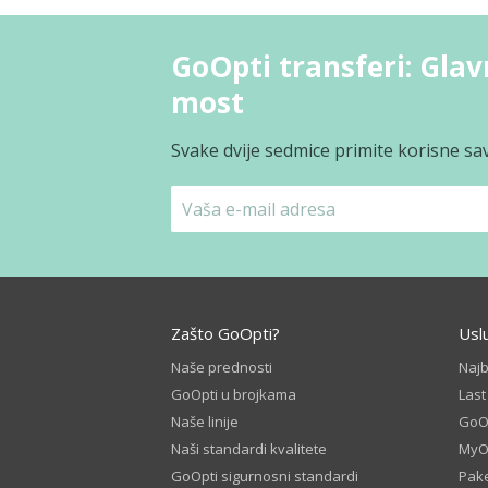
GoOpti transferi: Glavn
most
Svake dvije sedmice primite korisne sav
Zašto GoOpti?
Usl
Naše prednosti
Naj
GoOpti u brojkama
Las
Naše linije
GoOp
Naši standardi kvalitete
MyO
GoOpti sigurnosni standardi
Pake