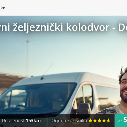
tke
ni željeznički kolodvor - 
5
Udaljenost
153km
Ocjena korisnika
od