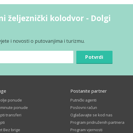
i željeznički kolodvor - Dolgi
jete i novosti o putovanjima i turizmu.
Potvrdi
uge
Postanite partner
bolje ponude
Putnički agenti
t minute ponude
Poslovni račun
ti transferi
Oglašavajte se kod nas
pti
Program pridruženih partnera
t Bez brige
Program vjernosti