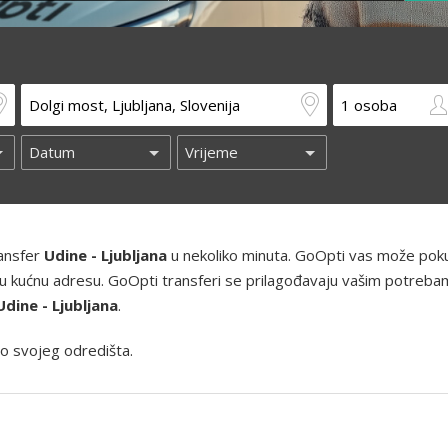
ransfer
Udine - Ljubljana
u nekoliko minuta. GoOpti vas može pokup
 i vašu kućnu adresu. GoOpti transferi se prilagođavaju vašim potreba
Udine - Ljubljana
.
o svojeg odredišta.