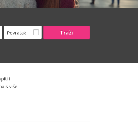
Povratak
iti i
ma s više