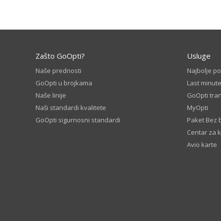
Zašto GoOpti?
Usluge
Naše prednosti
Najbolje p
GoOpti u brojkama
Last minut
Naše linije
GoOpti tran
Naši standardi kvalitete
MyOpti
GoOpti sigurnosni standardi
Paket Bez 
Centar za 
Avio karte