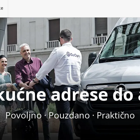
ke
 kućne adrese do
Povoljno · Pouzdano · Praktično