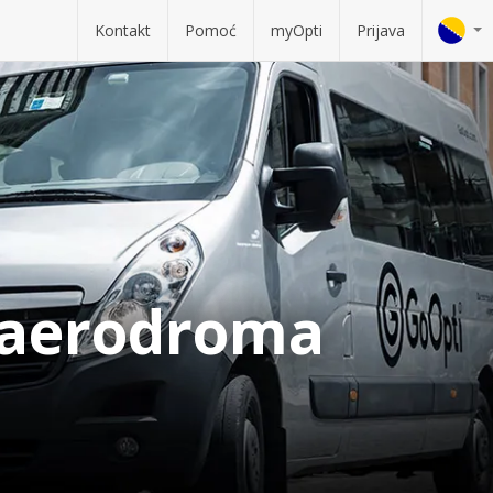
Kontakt
Pomoć
myOpti
Prijava
 aerodroma