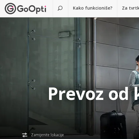
Kako funkcioniše?
Za tvrt
Prevoz od
Zamijenite lokacije