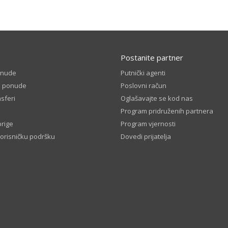
Postanite partner
onude
Putnički agenti
e ponude
Poslovni račun
sferi
Oglašavajte se kod nas
Program pridruženih partnera
brige
Program vjernosti
korisničku podršku
Dovedi prijatelja