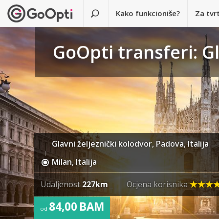
Kako funkcioniše?
Za tvr
GoOpti transferi: Gl
Glavni željeznički kolodvor, Padova, Italija
Milan, Italija
Udaljenost
227km
Ocjena korisnika
84,00 BAM
od