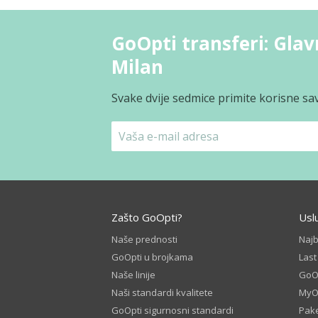
GoOpti transferi: Glavn
Milan
Svake dvije sedmice primite korisne sav
Zašto GoOpti?
Usl
Naše prednosti
Naj
GoOpti u brojkama
Las
Naše linije
GoOp
Naši standardi kvalitete
MyO
GoOpti sigurnosni standardi
Pake