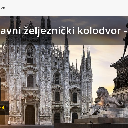
tke
avni željeznički kolodvor 