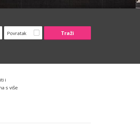
Povratak
i i
ma s više