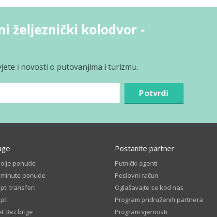
i željeznički kolodvor -
jete i novosti o putovanjima i turizmu.
Potvrdi
uge
Postanite partner
bolje ponude
Putnički agenti
t minute ponude
Poslovni račun
ti transferi
Oglašavajte se kod nas
pti
Program pridruženih partnera
t Bez brige
Program vjernosti