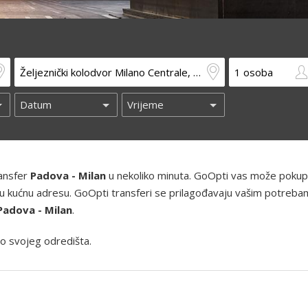
ransfer
Padova - Milan
u nekoliko minuta. GoOpti vas može pokupit
 i vašu kućnu adresu. GoOpti transferi se prilagođavaju vašim potreba
Padova - Milan
.
o svojeg odredišta.