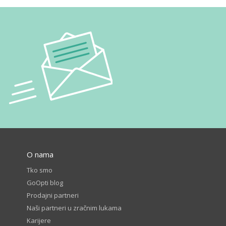
O nama
Tko smo
GoOpti blog
Prodajni partneri
Naši partneri u zračnim lukama
Karijere