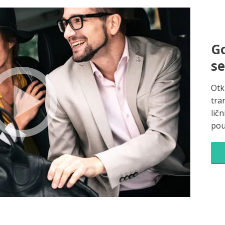
Go
s
Otk
tra
ličn
pou