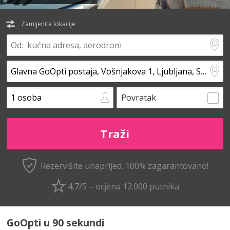
Zamijenite lokacije
Povratak
Rezervišite unaprijed.
100% zagarantovano!
4,7/5 – ocjena 12.000 putnika
GoOpti u 90 sekundi