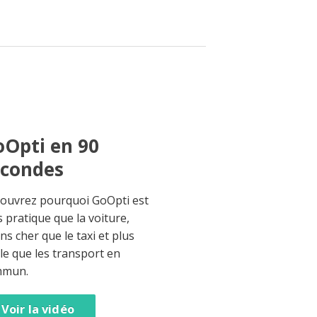
Opti en 90
econdes
ouvrez pourquoi GoOpti est
s pratique que la voiture,
ns cher que le taxi et plus
ble que les transport en
mmun.
Voir la vidéo