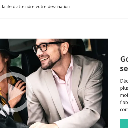
acile d'atteindre votre destination.
Go
s
Déc
plu
moi
fia
co