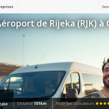
reprises
Gene
éroport de Rijeka (RJK) à 
Distance
101km
Note des utilisateurs
talie