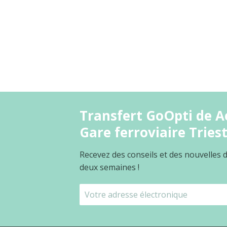
Transfert GoOpti de Aé
Gare ferroviaire Tries
Recevez des conseils et des nouvelles
deux semaines !