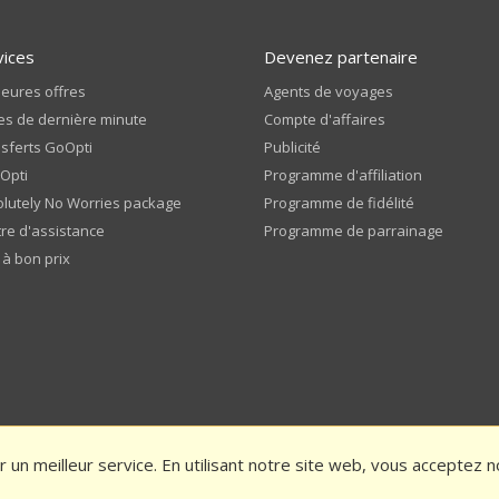
vices
Devenez partenaire
leures offres
Agents de voyages
es de dernière minute
Compte d'affaires
sferts GoOpti
Publicité
Opti
Programme d'affiliation
lutely No Worries package
Programme de fidélité
re d'assistance
Programme de parrainage
 à bon prix
r un meilleur service. En utilisant notre site web, vous acceptez 
générales
Politique de confidentialité
Notez-nous et bénéficiez d'une rédu