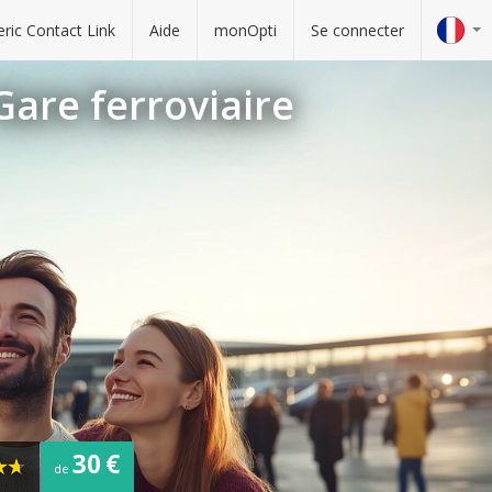
ric Contact Link
Aide
monOpti
Se connecter
Gare ferroviaire
30 €
de