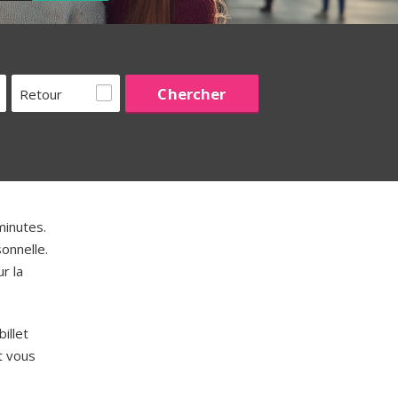
Retour
inutes.
onnelle.
r la
illet
 vous