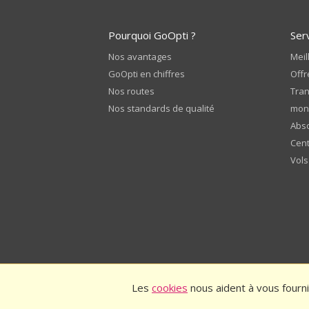
Pourquoi GoOpti ?
Ser
Nos avantages
Meil
GoOpti en chiffres
Offr
Nos routes
Tran
Nos standards de qualité
mon
Abso
Cent
Vols
Les
cookies
nous aident à vous fourni
© 2026
GoOpti International
Conditions 