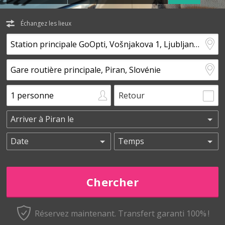
Échangez les lieux
Retour
Réservez maintenant.
Transfert garanti 100% !