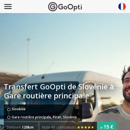
Transfert GoOpti de Slovénie à
Gare routière principale
Slovénie
Gare routière principale, Piran, Slovénie
15 €
Distance
120km
Note des utilisateurs
de