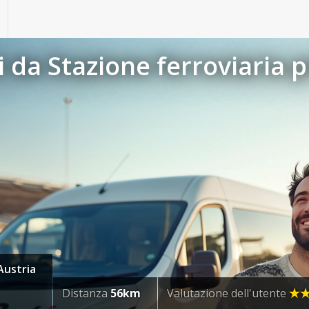
da Stazione ferroviaria p
Austria
Distanza
56km
Valutazione dell'utente