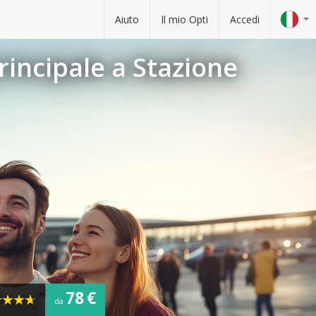
Aiuto
Il mio Opti
Accedi
rincipale a Stazione
78 €
da