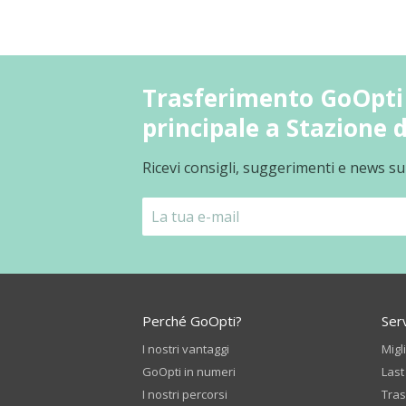
Trasferimento GoOpti 
principale a Stazione 
Ricevi consigli, suggerimenti e news su
Perché GoOpti?
Serv
I nostri vantaggi
Migl
GoOpti in numeri
Last
I nostri percorsi
Tras