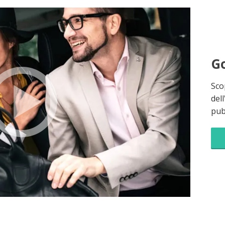
Go
Sco
dell
pubb