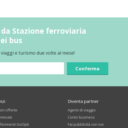
da Stazione ferroviaria
dei bus
 viaggi e turismo due volte al mese!
Conferma
izi
Diventa partner
iori offerte
Agenti di viaggio
 minute
Conto business
ferimenti GoOpti
Fai pubblicità con noi