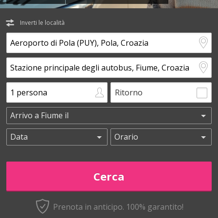
Inverti le località
Ritorno
Prenota in anticipo.
100% garantito!