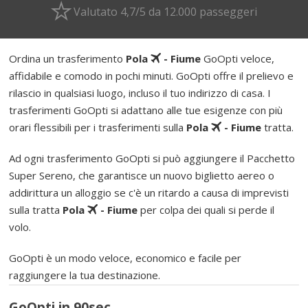
Valutato 4,7/5 da 12.000 passeggeri
Ordina un trasferimento
Pola
- Fiume
GoOpti veloce,
affidabile e comodo in pochi minuti. GoOpti offre il prelievo e
rilascio in qualsiasi luogo, incluso il tuo indirizzo di casa. I
trasferimenti GoOpti si adattano alle tue esigenze con più
orari flessibili per i trasferimenti sulla
Pola
- Fiume
tratta.
Ad ogni trasferimento GoOpti si può aggiungere il Pacchetto
Super Sereno, che garantisce un nuovo biglietto aereo o
addirittura un alloggio se c'è un ritardo a causa di imprevisti
sulla tratta
Pola
- Fiume
per colpa dei quali si perde il
volo.
GoOpti è un modo veloce, economico e facile per
raggiungere la tua destinazione.
GoOpti in 90sec