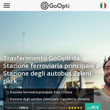
Trasferimento GoOpti da
Stazione ferroviaria principale a
Stazione degli autobus Zeleni
park
Stazione ferroviaria principale, Pola, Croazia
Stazione degli autobus Zeleni park, Capodistria, Slovenia
20 €
Distanza
100km
Valutazione dell'utente
da