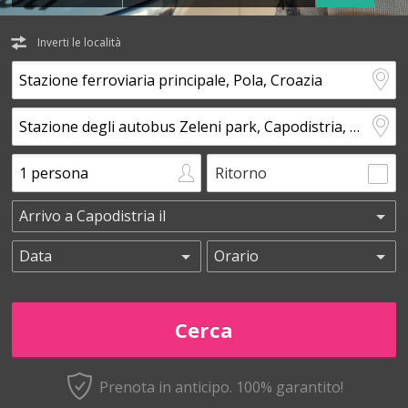
Inverti le località
Ritorno
Prenota in anticipo.
100% garantito!