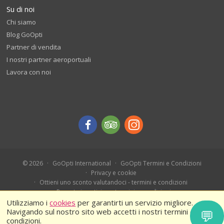
Su di noi
Chi siamo
Blog GoOpti
Partner di vendita
I nostri partner aeroportuali
Lavora con noi
© 2026
GoOpti International
GoOpti Termini e Condizioni
Privacy e cookie
Ottieni uno sconto valutandoci - termini e condizioni
Prenota in anticipo - termini e condizioni
Ferragosto 2026 – Termini e condizioni
Utilizziamo i
cookies
per garantirti un servizio migliore.
Navigando sul nostro sito web accetti i nostri termini e
💬
condizioni.