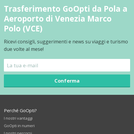
Trasferimento GoOpti da Pola a
Aeroporto di Venezia Marco
Polo (VCE)
Ricevi consigli, suggerimenti e news su viaggi e turismo
due volte al mese!
Conferma
Perché GoOpti?
I nostri vantaggi
GoOpti in numeri
I nostri percorsi