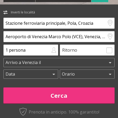
Inverti le località
Ritorno
Prenota in anticipo.
100% garantito!