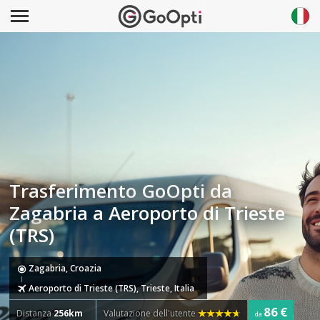
Trasferimento GoOpti da
Zagabria a Aeroporto di Trieste
(TRS)
Zagabria, Croazia
Aeroporto di Trieste (TRS), Trieste, Italia
86 €
Distanza
256km
Valutazione dell'utente
da