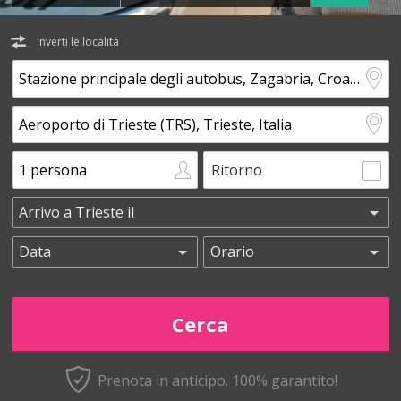
Inverti le località
Ritorno
Prenota in anticipo.
100% garantito!