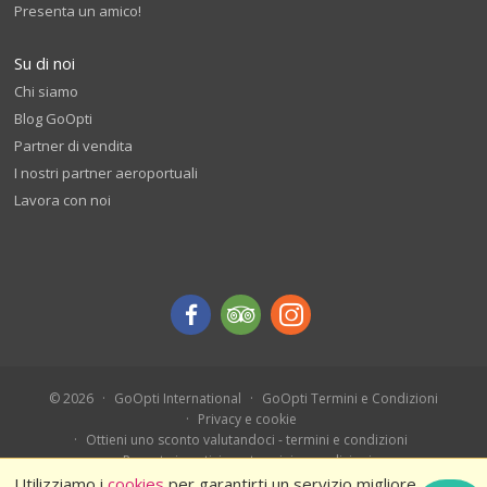
Presenta un amico!
Su di noi
Chi siamo
Blog GoOpti
Partner di vendita
I nostri partner aeroportuali
Lavora con noi
© 2026
GoOpti International
GoOpti Termini e Condizioni
Privacy e cookie
Ottieni uno sconto valutandoci - termini e condizioni
Prenota in anticipo - termini e condizioni
Ferragosto 2026 – Termini e condizioni
Utilizziamo i
cookies
per garantirti un servizio migliore.