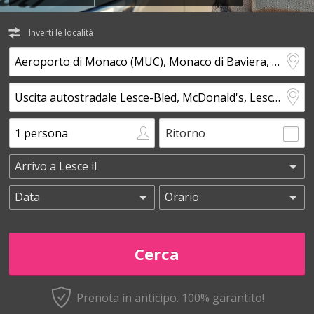
Inverti le località
Ritorno
Prenota in anticipo.
100% garantito!