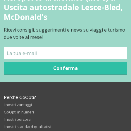
Uscita autostradale Lesce-Bled,
McDonald's
Ricevi consigli, suggerimenti e news su viaggi e turismo
due volte al mese!
Conferma
Perché GoOpti?
I nostri vantaggi
GoOpti in numeri
I nostri percorsi
I nostri standard qualitativi