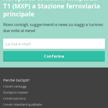
T1 (MXP) a Stazione ferroviaria
principale
Ricevi consigli, suggerimenti e news su viaggi e turismo
due volte al mese!
Conferma
Perché GoOpti?
I nostri vantaggi
GoOpti in numeri
I nostri percorsi
I nostri standard qualitativi