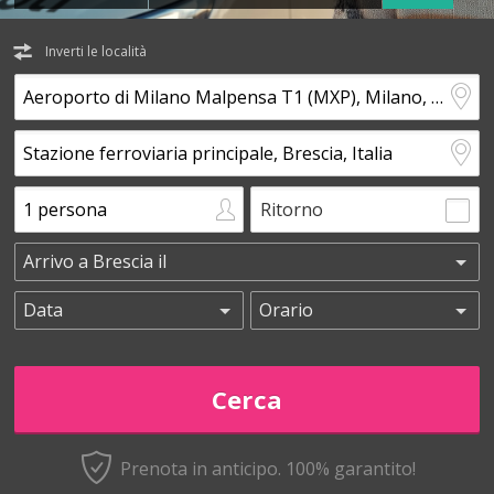
Inverti le località
Ritorno
Prenota in anticipo.
100% garantito!