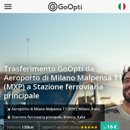
Trasferimento GoOpti da
Aeroporto di Milano Malpensa T1
(MXP) a Stazione ferroviaria
principale
Aeroporto di Milano Malpensa T1 (MXP), Milano, Italia
Stazione ferroviaria principale, Brescia, Italia
16 €
Distanza
135km
Valutazione dell'utente
da