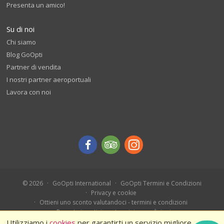
Presenta un amico!
Su di noi
Chi siamo
Blog GoOpti
Partner di vendita
I nostri partner aeroportuali
Lavora con noi
© 2026
GoOpti International
GoOpti Termini e Condizioni
Privacy e cookie
Ottieni uno sconto valutandoci - termini e condizioni
Prenota in anticipo - termini e condizioni
Ferragosto 2026 – Termini e condizioni
Utilizziamo i
cookies
per garantirti un servizio migliore.