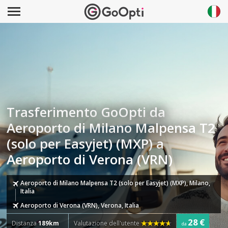
Trasferimento GoOpti da
Aeroporto di Milano Malpensa T2
(solo per Easyjet) (MXP) a
Aeroporto di Verona (VRN)
Aeroporto di Milano Malpensa T2 (solo per Easyjet) (MXP), Milano,
Italia
Aeroporto di Verona (VRN), Verona, Italia
28 €
Distanza
189km
Valutazione dell'utente
da