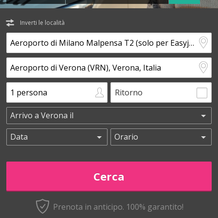
Inverti le località
Ritorno
Prenota in anticipo.
100% garantito!