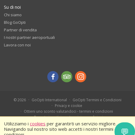
Su di noi
Chi siamo
Blog GoOpti
Partner di vendita
I nostri partner aeroportuali
Lavora con noi
© 2026
GoOpti International
GoOpti Termini e Condizioni
Privacy e cookie
Ottieni uno sconto valutandoci - termini e condizioni
Prenota in anticipo - termini e condizioni
Ferragosto 2026 – Termini e condizioni
Utilizziamo i
cookies
per garantirti un servizio migliore.
Navigando sul nostro sito web accetti i nostri termini e
💬
condizioni.