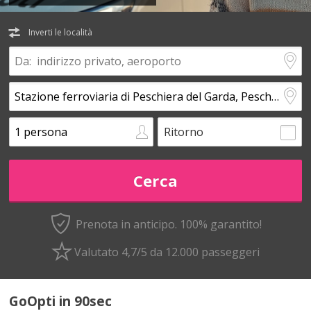
Inverti le località
Ritorno
Prenota in anticipo.
100% garantito!
Valutato 4,7/5 da 12.000 passeggeri
GoOpti in 90sec