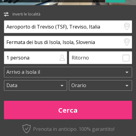
Inverti le località
Ritorno
Prenota in anticipo.
100% garantito!