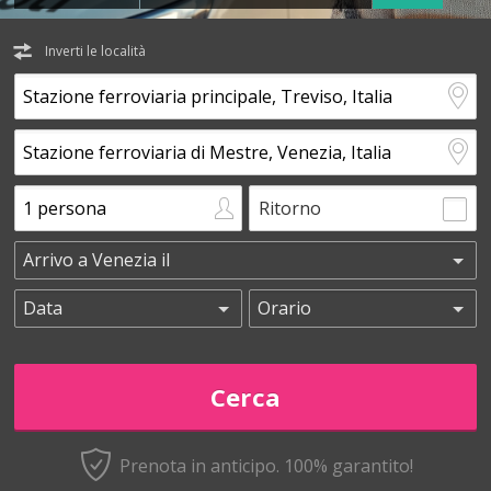
Inverti le località
Ritorno
Prenota in anticipo.
100% garantito!