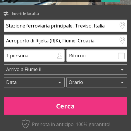
Inverti le località
Ritorno
Prenota in anticipo.
100% garantito!