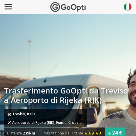
Trasferimento GoOpti da Treviso
a Aeroporto di Rijeka (RJK)
Treviso, Italia
Aeroporto di Rijeka (RJK), Fiume, Croazia
24 €
Distanza
239km
Valutazione dell'utente
da