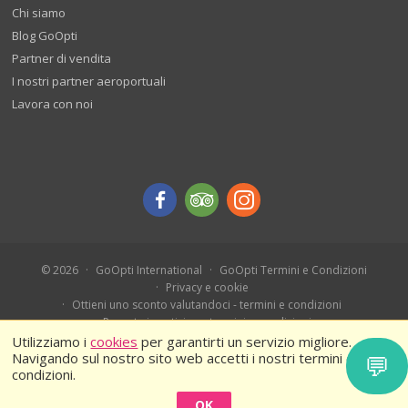
Chi siamo
Blog GoOpti
Partner di vendita
I nostri partner aeroportuali
Lavora con noi
© 2026
GoOpti International
GoOpti Termini e Condizioni
Privacy e cookie
Ottieni uno sconto valutandoci - termini e condizioni
Prenota in anticipo - termini e condizioni
Ferragosto 2026 – Termini e condizioni
Utilizziamo i
cookies
per garantirti un servizio migliore.
Navigando sul nostro sito web accetti i nostri termini e
💬
condizioni.
OK