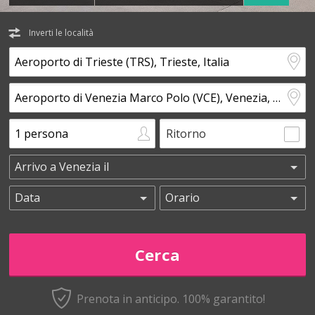
Inverti le località
Ritorno
Prenota in anticipo.
100% garantito!