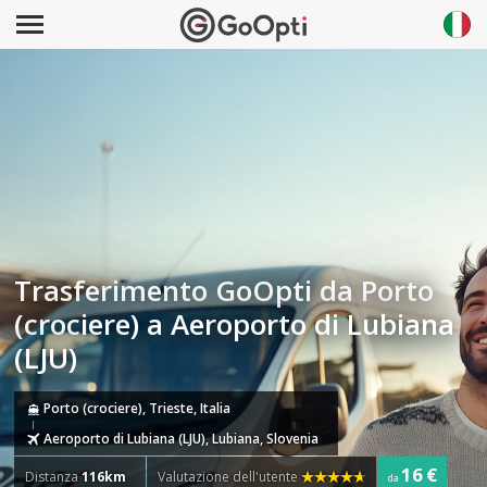
Trasferimento GoOpti da Porto
(crociere) a Aeroporto di Lubiana
(LJU)
Porto (crociere), Trieste, Italia
Aeroporto di Lubiana (LJU), Lubiana, Slovenia
16 €
Distanza
116km
Valutazione dell'utente
da