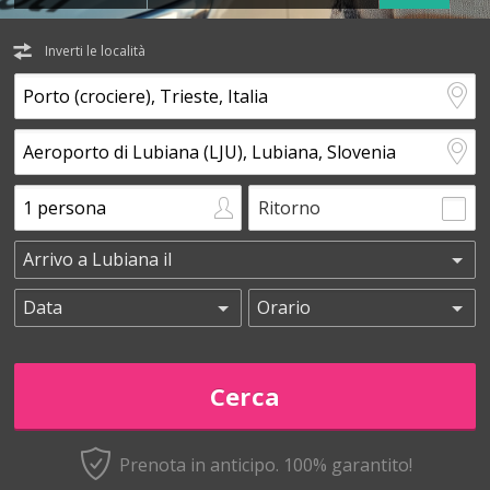
Inverti le località
Ritorno
Prenota in anticipo.
100% garantito!