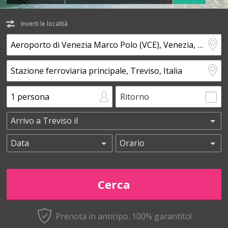
Inverti le località
Ritorno
Prenota in anticipo.
100% garantito!