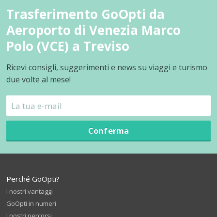
Trasferimento GoOpti da
Aeroporto di Venezia Marco
Polo (VCE) a Treviso
Ricevi consigli, suggerimenti e news su viaggi e turismo
due volte al mese!
Conferma
Perché GoOpti?
I nostri vantaggi
GoOpti in numeri
I nostri percorsi