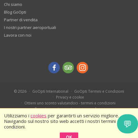
Chi siamo
Blog GoOpti
Partner di vendita
I nostri partner aeroportuali
Lavora con noi
© 2026
GoOpti International
GoOpti Termini e Condizioni
Privacy e cookie
Ottieni uno sconto valutandoci - termini e condizioni
Prenota in anticipo - termini e condizioni
Ferragosto 2026 – Termini e condizioni
Utilizziamo i
cookies
per garantirti un servizio migliore.
Navigando sul nostro sito web accetti i nostri termini e
💬
condizioni.
OK