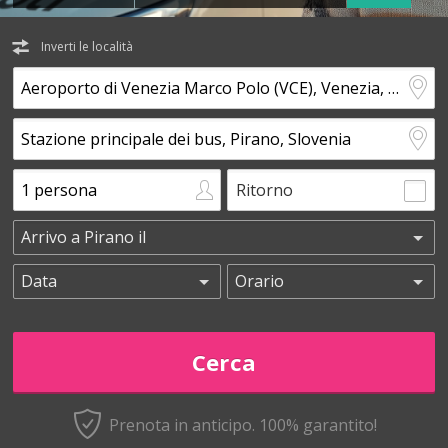
Inverti le località
Ritorno
Prenota in anticipo.
100% garantito!