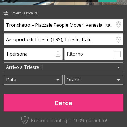
Inverti le località
Ritorno
Prenota in anticipo.
100% garantito!