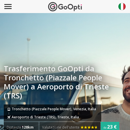
Trasferimento GoOpti da
Tronchetto (Piazzale People
Mover) a Aeroporto di Trieste
(TRS)
Tronchetto (Piazzale People Mover), Venezia, Italia
Aeroporto di Trieste (TRS), Trieste, Italia
23 €
Distanza
128km
Valutazione dell'utente
da