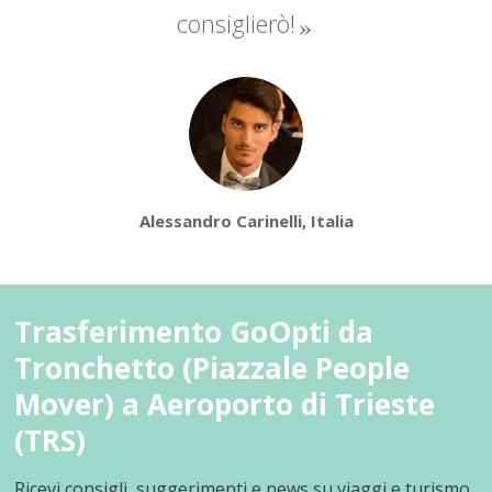
consiglierò!
Alessandro Carinelli, Italia
Trasferimento GoOpti da
Tronchetto (Piazzale People
Mover) a Aeroporto di Trieste
(TRS)
Ricevi consigli, suggerimenti e news su viaggi e turismo