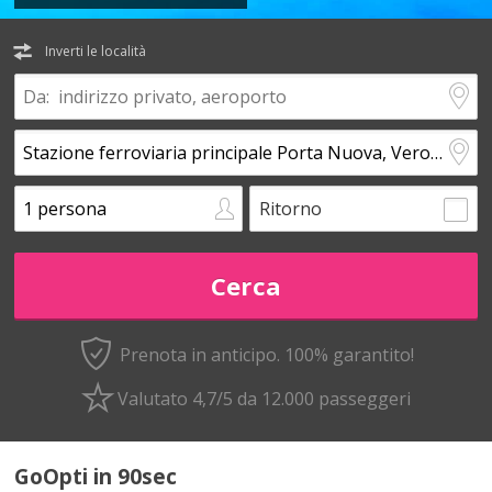
Inverti le località
Ritorno
Prenota in anticipo.
100% garantito!
Valutato 4,7/5 da 12.000 passeggeri
GoOpti in 90sec