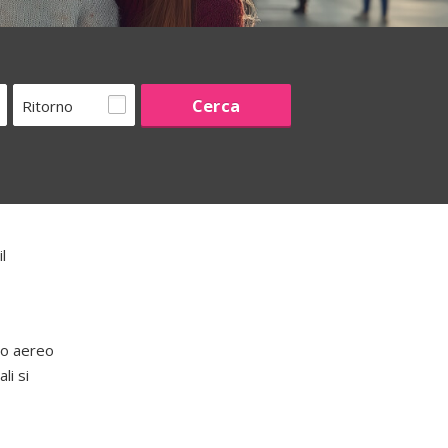
Ritorno
l
to aereo
li si