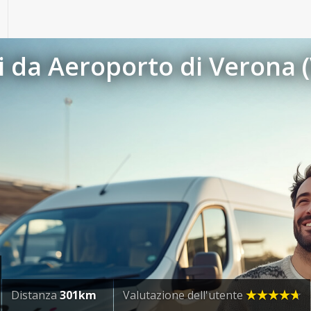
 da Aeroporto di Verona (
Distanza
301km
Valutazione dell'utente