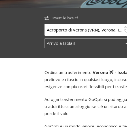
Inverti le località
Ordina un trasferimento
Verona
- Isol
prelievo e rilascio in qualsiasi luogo, inclus
esigenze con più orari flessibili per i trasf
Ad ogni trasferimento GoOpti si può aggiu
o addirittura un alloggio se c'è un ritardo a
perde il volo.
GoOpti è un modo veloce, economico e faci