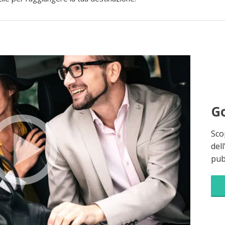
Go
Sco
dell
pubb