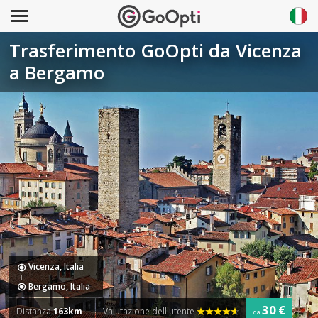
Trasferimento GoOpti da Vicenza
a Bergamo
Vicenza, Italia
Bergamo, Italia
30 €
Distanza
163km
Valutazione dell'utente
da