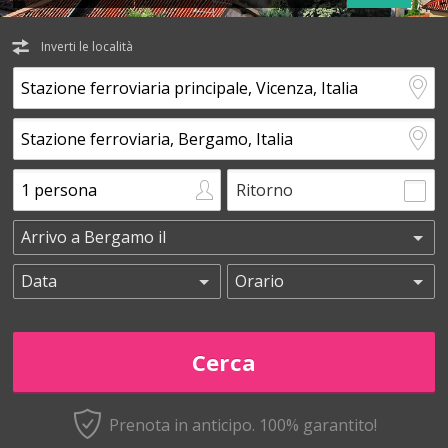
Inverti le località
Ritorno
Prenota in anticipo.
100% garantito!