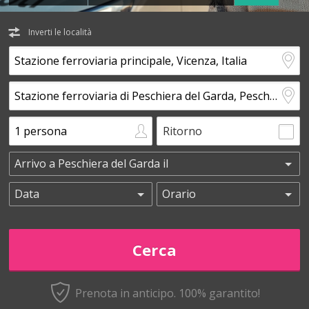
Inverti le località
Ritorno
Prenota in anticipo.
100% garantito!