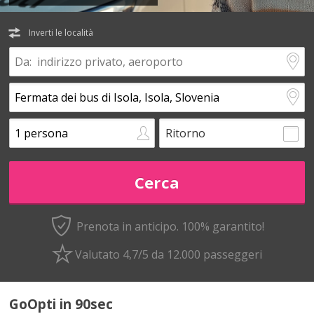
Inverti le località
Ritorno
Prenota in anticipo.
100% garantito!
Valutato 4,7/5 da 12.000 passeggeri
GoOpti in 90sec