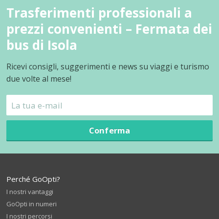
Trasferimenti professionali a
prezzi convenienti – Fermata dei
bus di Isola
Ricevi consigli, suggerimenti e news su viaggi e turismo
due volte al mese!
Conferma
Perché GoOpti?
I nostri vantaggi
GoOpti in numeri
I nostri percorsi