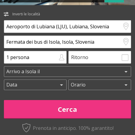
Inverti le località
Ritorno
Prenota in anticipo.
100% garantito!