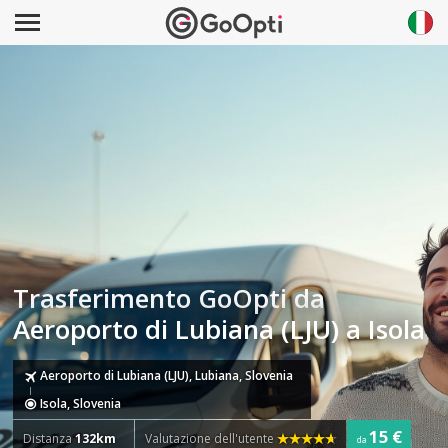
Trasferimento GoOpti da
Aeroporto di Lubiana (LJU) a Isola
Aeroporto di Lubiana (LJU), Lubiana, Slovenia
Isola, Slovenia
15 €
Distanza
132km
Valutazione dell'utente
da