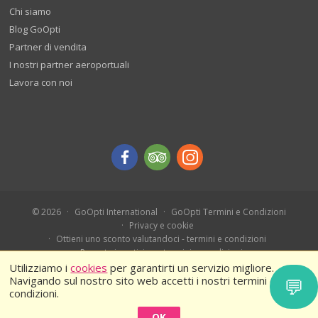
Chi siamo
Blog GoOpti
Partner di vendita
I nostri partner aeroportuali
Lavora con noi
© 2026
GoOpti International
GoOpti Termini e Condizioni
Privacy e cookie
Ottieni uno sconto valutandoci - termini e condizioni
Prenota in anticipo - termini e condizioni
Ferragosto 2026 – Termini e condizioni
Utilizziamo i
cookies
per garantirti un servizio migliore.
Navigando sul nostro sito web accetti i nostri termini e
💬
condizioni.
OK