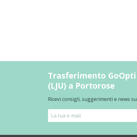
Trasferimento GoOpti 
(LJU) a Portorose
Ricevi consigli, suggerimenti e news su