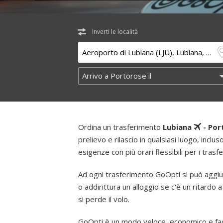
Inverti le località
Ordina un trasferimento
Lubiana
- Por
prelievo e rilascio in qualsiasi luogo, inclus
esigenze con più orari flessibili per i trasf
Ad ogni trasferimento GoOpti si può aggiu
o addirittura un alloggio se c'è un ritardo a
si perde il volo.
GoOpti è un modo veloce, economico e faci