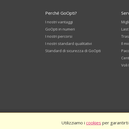
Perché GoOpti?
Serv
I nostri vantaggi
Migl
GoOpti in numeri
Last
I nostri percorsi
Tras
I nostri standard qualitativi
Il mi
Standard di sicurezza di GoOpti
Pac
Cent
Voli
© 2026
GoOpti Internation
Utilizziamo i
cookies
per garantirti
Prenota in