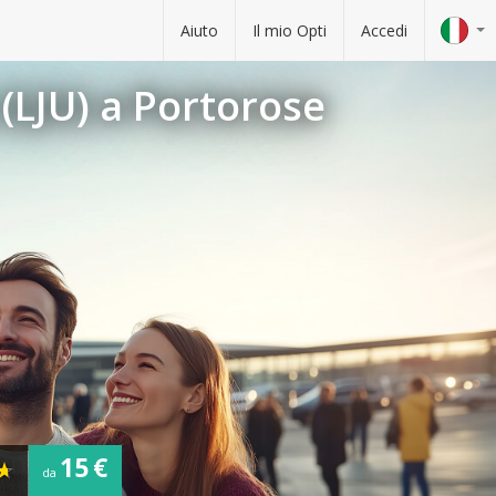
Aiuto
Il mio Opti
Accedi
(LJU) a Portorose
15 €
da