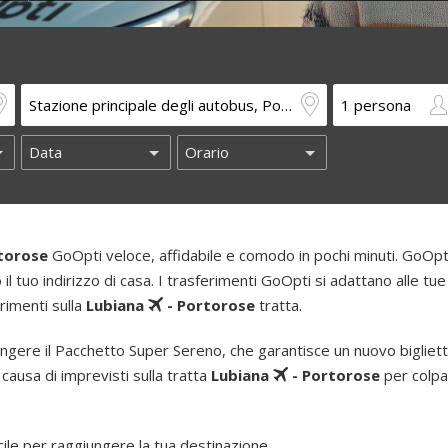
torose
GoOpti veloce, affidabile e comodo in pochi minuti. GoOpti 
o il tuo indirizzo di casa. I trasferimenti GoOpti si adattano alle tue
erimenti sulla
Lubiana
- Portorose
tratta.
ngere il Pacchetto Super Sereno, che garantisce un nuovo bigliet
 causa di imprevisti sulla tratta
Lubiana
- Portorose
per colpa 
le per raggiungere la tua destinazione.