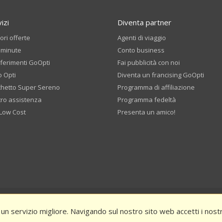
izi
Diventa partner
iori offerte
Agenti di viaggio
 minute
Conto business
ferimenti GoOpti
Fai pubblicità con noi
o Opti
Diventa un francising GoOpti
chetto Super Sereno
Programma di affiliazione
ro assistenza
Programma fedeltà
 Low Cost
Presenta un amico!
al
GoOpti Termini e Condizioni
Privacy e cookie
Ottieni uno sconto valu
 un servizio migliore. Navigando sul nostro sito web accetti i nostri
 anticipo - termini e condizioni
Ferragosto 2026 – Termini e condizioni