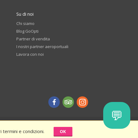
Su di noi
Chi siamo
Blog GoOpti
Partner di vendita
I nostri partner aeroportuali
Lavora con noi
💬
tandoci - termini e condizioni
 termini e condizioni.
OK