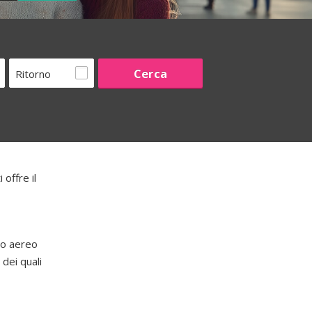
Ritorno
offre il
to aereo
dei quali