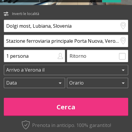
Inverti le località
Ritorno
Prenota in anticipo.
100% garantito!