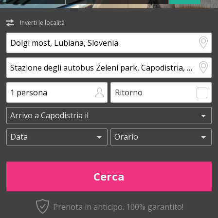
Inverti le località
Ritorno
Prenota in anticipo.
100% garantito!