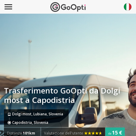
Trasferimento GoOpti da Dolgi
most a Capodistria
Dolgi most, Lubiana, Slovenia
Capodistria, Slovenia
15 €
Distanza
101km
Valutazione dell'utente
da